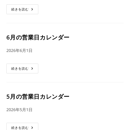
公
開
7
続きを読む
月
日:
の
営
業
日
カ
6月の営業日カレンダー
レ
ン
ダ
ー
投
2026年6月1日
稿
公
開
6
続きを読む
月
日:
の
営
業
日
カ
5月の営業日カレンダー
レ
ン
ダ
ー
投
2026年5月1日
稿
公
開
5
続きを読む