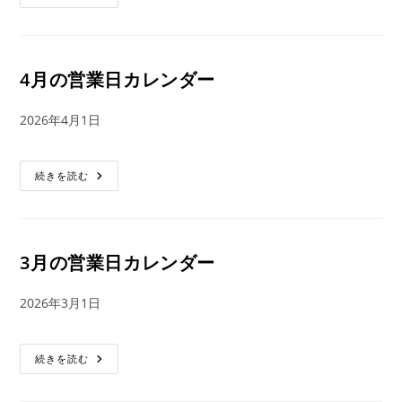
月
日:
の
営
業
日
カ
4月の営業日カレンダー
レ
ン
ダ
ー
投
2026年4月1日
稿
公
開
4
続きを読む
月
日:
の
営
業
日
カ
3月の営業日カレンダー
レ
ン
ダ
ー
投
2026年3月1日
稿
公
開
3
続きを読む
月
日:
の
営