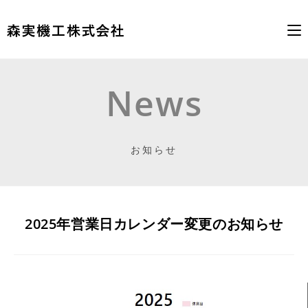
コ
ン
News
テ
ン
ツ
お知らせ
へ
ス
キ
ッ
プ
2025年営業日カレンダー変更のお知らせ