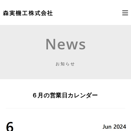
コ
ン
News
テ
ン
ツ
お知らせ
へ
ス
キ
ッ
プ
６月の営業日カレンダー