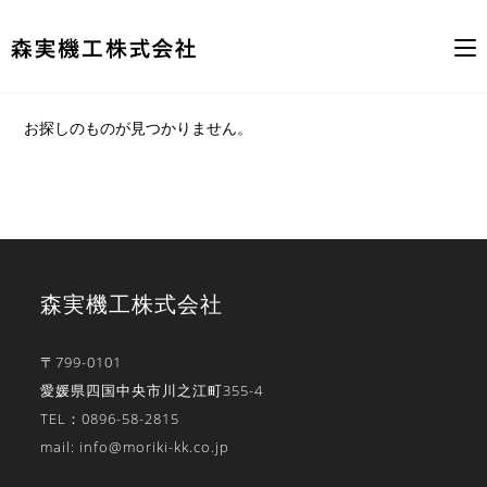
コ
お探しのものが見つかりません。
ン
テ
ン
ツ
へ
ス
キ
森実機工株式会社
ッ
プ
〒799-0101
愛媛県四国中央市川之江町355-4
TEL：0896-58-2815
mail: info@moriki-kk.co.jp